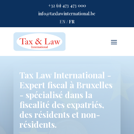
+32 (0) 473 473 000
info@taxlawinternational.be
EN
/
FR
Tax Law International -
Expert fiscal à Bruxelles
- spécialisé dans la
fiscalité des expatriés,
des résidents et non-
résidents.