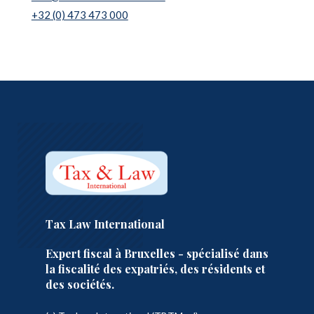
*
t
+32 (0) 473 473 000
i
v
e
:
Tax Law International
Expert fiscal à Bruxelles - spécialisé dans
la fiscalité des expatriés, des résidents et
des sociétés.