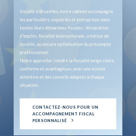
Installé à Bruxelles, notre cabinet accompagne
les particuliers, expatriés et entreprises dans
toutes leurs démarches fiscales : déclaration
d’impôts, fiscalité internationale, création de
société, ou encore optimisation du précompte
professionnel.
Notre approche : rendre la fiscalité belge claire,
conforme et avantageuse, avec une écoute
attentive et des conseils adaptés à chaque
situation.
CONTACTEZ-NOUS POUR UN
ACCOMPAGNEMENT FISCAL
PERSONNALISÉ